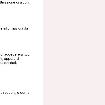
tivazione di alcuni
ue informazioni da
 di accedere ai tuoi
ti, opporti al
tà dei dati.
ti raccolti, o come