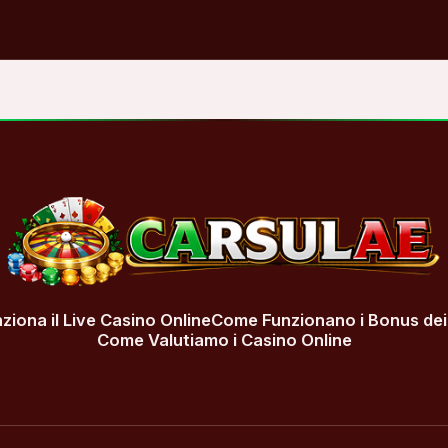
iona il Live Casino Online
Come Funzionano i Bonus dei
Come Valutiamo i Casino Online