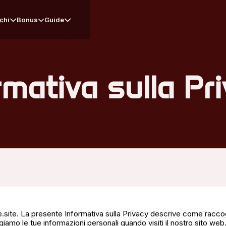
chi
Bonus
Guide
rmativa sulla Pr
site. La presente Informativa sulla Privacy descrive come raccog
amo le tue informazioni personali quando visiti il nostro sito web