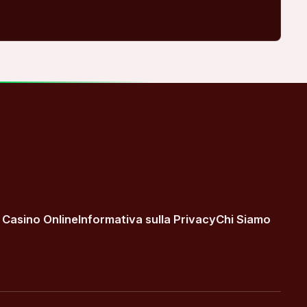
 Casino Online
Informativa sulla Privacy
Chi Siamo