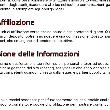
ioni raccolte per migliorare e ottimizzare il nostro sito web, anali
ento degli utenti, rispondere alle tue richieste e comunicazioni, ga
dolente, e adempiere agli obblighi legali.
ffiliazione
link di affiliazione verso casino online e altri operatori di gioco. Q
ffettui un deposito, potremmo ricevere una commissione. Questo non 
ioni, che rimangono indipendenti e obiettive.
sione delle Informazioni
o o trasferiamo le tue informazioni personali a terzi, ad eccezion
o nella gestione del sito (hosting, analytics) e che sono vincolati
rità competenti quando richiesto dalla legge, e partner pubblicitari
 cookie tecnici necessari per il funzionamento del sito, cookie anal
iscono con il sito, e cookie di profilazione per mostrare contenuti 