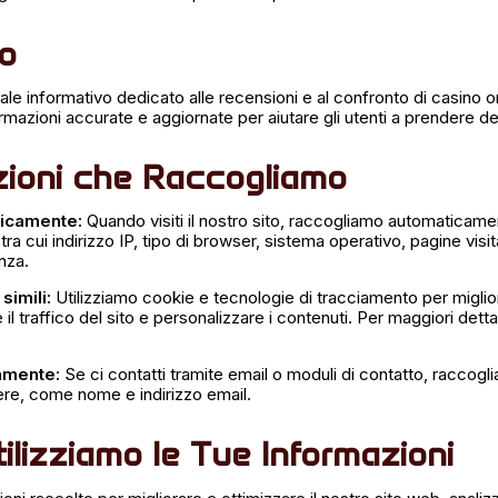
mo
ale informativo dedicato alle recensioni e al confronto di casino on
ormazioni accurate e aggiornate per aiutare gli utenti a prendere d
zioni che Raccogliamo
ticamente:
Quando visiti il nostro sito, raccogliamo automaticam
ra cui indirizzo IP, tipo di browser, sistema operativo, pagine visita
nza.
simili:
Utilizziamo cookie e tecnologie di tracciamento per miglior
 il traffico del sito e personalizzare i contenuti. Per maggiori detta
iamente:
Se ci contatti tramite email o moduli di contatto, raccogl
ere, come nome e indirizzo email.
ilizziamo le Tue Informazioni