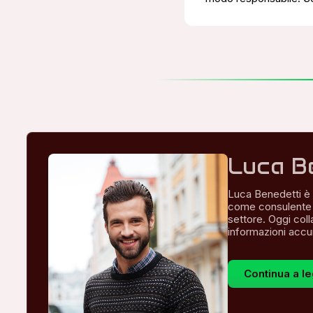
Luca B
Luca Benedetti è u
come consulente p
settore. Oggi col
informazioni accur
Continua a l
Continua a le