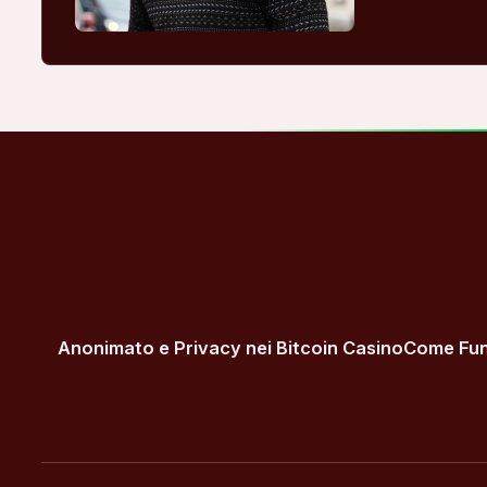
Anonimato e Privacy nei Bitcoin Casino
Come Funz