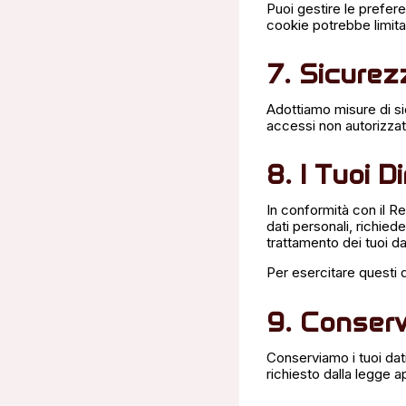
Puoi gestire le prefere
cookie potrebbe limitar
7. Sicurez
Adottiamo misure di si
accessi non autorizzati,
8. I Tuoi Dir
In conformità con il Re
dati personali, richieder
trattamento dei tuoi dat
Per esercitare questi dir
9. Conserv
Conserviamo i tuoi dati
richiesto dalla legge ap