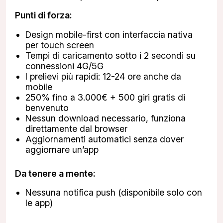
Punti di forza:
Design mobile-first con interfaccia nativa
per touch screen
Tempi di caricamento sotto i 2 secondi su
connessioni 4G/5G
I prelievi più rapidi: 12-24 ore anche da
mobile
250% fino a 3.000€ + 500 giri gratis di
benvenuto
Nessun download necessario, funziona
direttamente dal browser
Aggiornamenti automatici senza dover
aggiornare un’app
Da tenere a mente:
Nessuna notifica push (disponibile solo con
le app)