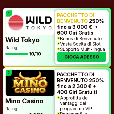
PACCHETTO DI
BENVENUTO
250%
fino a 3 000 € +
600 Giri Gratis
Bonus di Benvenuto
Wild Tokyo
Vasta Scelta di Slot
Rating
Supporto Multi-lingua
10/10
GIOCA ADESSO
PACCHETTO DI
BENVENUTO 250%
fino a 2 300 € +
400 Giri Gratuiti
Approfitta dei
Mino Casino
vantaggi del
programma VIP
Rating
Pagamenti in