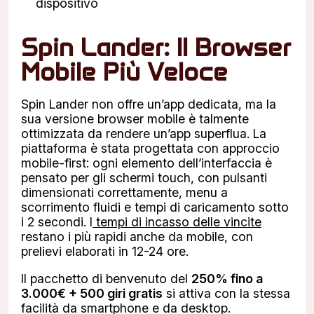
dispositivo
Spin Lander: Il Browser
Mobile Più Veloce
Spin Lander non offre un’app dedicata, ma la
sua versione browser mobile è talmente
ottimizzata da rendere un’app superflua. La
piattaforma è stata progettata con approccio
mobile-first: ogni elemento dell’interfaccia è
pensato per gli schermi touch, con pulsanti
dimensionati correttamente, menu a
scorrimento fluidi e tempi di caricamento sotto
i 2 secondi. I
tempi di incasso delle vincite
restano i più rapidi anche da mobile, con
prelievi elaborati in 12-24 ore.
Il pacchetto di benvenuto del
250% fino a
3.000€ + 500 giri gratis
si attiva con la stessa
facilità da smartphone e da desktop.