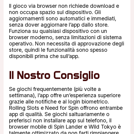
Il gioco via browser non richiede download e
non occupa spazio sul dispositivo. Gli
aggiornamenti sono automatici e immediati,
senza dover aggiornare l’app dallo store.
Funziona su qualsiasi dispositivo con un
browser moderno, senza limitazioni di sistema
operativo. Non necessita di approvazione degli
store, quindi le funzionalità sono spesso
disponibili prima che sull’app.
Il Nostro Consiglio
Se giochi frequentemente (più volte a
settimana), l’app offre un’esperienza superiore
grazie alle notifiche e al login biometrico.
Rolling Slots e Need for Spin offrono entrambe
app di qualità. Se giochi saltuariamente o
preferisci non installare app sul telefono, il
browser mobile di Spin Lander e Wild Tokyo è
talmente ottimizzato da non farti rimpiangere