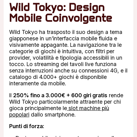
Wild Tokyo: Design
Mobile Coinvolgente
Wild Tokyo ha trasposto il suo design a tema
giapponese in un’interfaccia mobile fluida e
visivamente appagante. La navigazione tra le
categorie di giochi è intuitiva, con filtri per
provider, volatilità e tipologia accessibili in un
tocco. Lo streaming dei tavoli live funziona
senza interruzioni anche su connessioni 4G, e il
catalogo di 4.000+ giochi è disponibile
interamente da mobile.
Il
250% fino a 3.000€ + 600 giri gratis
rende
Wild Tokyo particolarmente attraente per chi
gioca principalmente le
slot machine più
popolari
dallo smartphone.
Punti di forza: