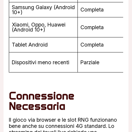
Samsung Galaxy (Android
Completa
10+)
Xiaomi, Oppo, Huawei
Completa
(Android 10+)
Tablet Android
Completa
Dispositivi meno recenti
Parziale
Connessione
Necessaria
Il gioco via browser e le slot RNG funzionano
bene anche su connessioni 4G standard. Lo