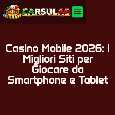
Casino Mobile 2026: I
Migliori Siti per
Giocare da
Smartphone e Tablet