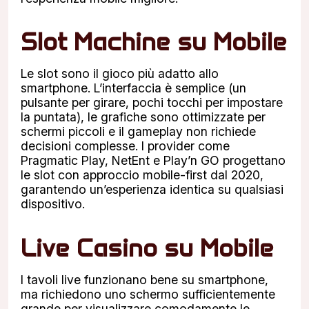
Slot Machine su Mobile
Le slot sono il gioco più adatto allo
smartphone. L’interfaccia è semplice (un
pulsante per girare, pochi tocchi per impostare
la puntata), le grafiche sono ottimizzate per
schermi piccoli e il gameplay non richiede
decisioni complesse. I provider come
Pragmatic Play, NetEnt e Play’n GO progettano
le slot con approccio mobile-first dal 2020,
garantendo un’esperienza identica su qualsiasi
dispositivo.
Live Casino su Mobile
I tavoli live funzionano bene su smartphone,
ma richiedono uno schermo sufficientemente
grande per visualizzare comodamente le