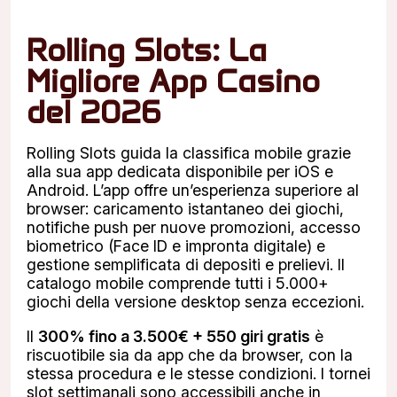
Rolling Slots: La
Migliore App Casino
del 2026
Rolling Slots guida la classifica mobile grazie
alla sua app dedicata disponibile per iOS e
Android. L’app offre un’esperienza superiore al
browser: caricamento istantaneo dei giochi,
notifiche push per nuove promozioni, accesso
biometrico (Face ID e impronta digitale) e
gestione semplificata di depositi e prelievi. Il
catalogo mobile comprende tutti i 5.000+
giochi della versione desktop senza eccezioni.
Il
300% fino a 3.500€ + 550 giri gratis
è
riscuotibile sia da app che da browser, con la
stessa procedura e le stesse condizioni. I tornei
slot settimanali sono accessibili anche in