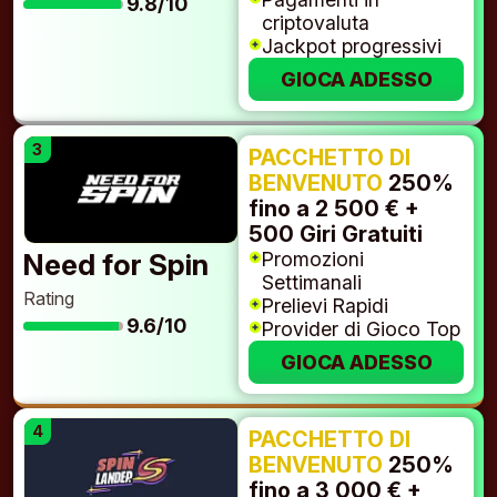
9.8/10
criptovaluta
Jackpot progressivi
GIOCA ADESSO
PACCHETTO DI
BENVENUTO
250%
fino a 2 500 € +
500 Giri Gratuiti
Promozioni
Need for Spin
Settimanali
Rating
Prelievi Rapidi
9.6/10
Provider di Gioco Top
GIOCA ADESSO
PACCHETTO DI
BENVENUTO
250%
fino a 3 000 € +