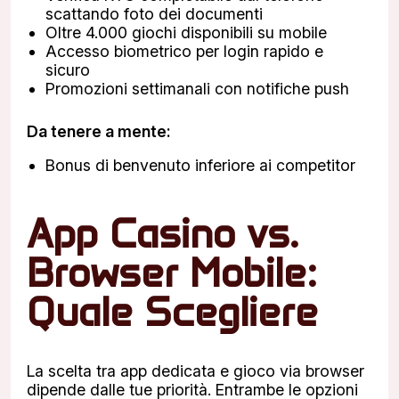
scattando foto dei documenti
Oltre 4.000 giochi disponibili su mobile
Accesso biometrico per login rapido e
sicuro
Promozioni settimanali con notifiche push
Da tenere a mente:
Bonus di benvenuto inferiore ai competitor
App Casino vs.
Browser Mobile:
Quale Scegliere
La scelta tra app dedicata e gioco via browser
dipende dalle tue priorità. Entrambe le opzioni