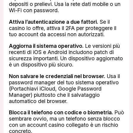
depositi o prelievi. Usa la rete dati mobile o un
Wi-Fi con password.
Attiva l’autenticazione a due fattori.
Se il
casino lo offre, attiva il 2FA per proteggere il
tuo account da accessi non autorizzati.
Aggiorna il sistema operativo.
Le versioni più
recenti di iOS e Android includono patch di
sicurezza importanti. Un dispositivo aggiornato
è un dispositivo più sicuro.
Non salvare le credenziali nel browser.
Usa il
password manager del tuo sistema operativo
(Portachiavi iCloud, Google Password
Manager) piuttosto che il salvataggio
automatico del browser.
Blocca il telefono con codice o biometria.
Può
sembrare ovvio, ma un telefono senza blocco
con un account casino collegato è un rischio
concreto.