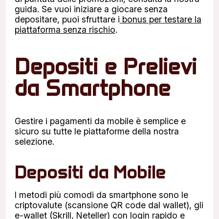
guida. Se vuoi iniziare a giocare senza
depositare, puoi sfruttare i
bonus per testare la
piattaforma senza rischio
.
Depositi e Prelievi
da Smartphone
Gestire i pagamenti da mobile è semplice e
sicuro su tutte le piattaforme della nostra
selezione.
Depositi da Mobile
I metodi più comodi da smartphone sono le
criptovalute (scansione QR code dal wallet), gli
e-wallet (Skrill, Neteller) con login rapido e