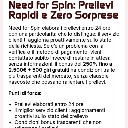
Need for Spin: Prelievi
Rapidi e Zero Sorprese
Need for Spin elabora i prelievi entro 24 ore
con una particolarità che lo distingue: il servizio
clienti ti aggiorna proattivamente sullo stato
della richiesta. Se c’è un problema con la
verifica o il metodo di pagamento, vieni
contattato subito invece di restare in attesa
senza informazioni. Il bonus del
250% fino a
2.500€ + 500 giri gratuiti
ha condizioni tra le
più trasparenti del mercato, senza clausole
nascoste che possano rallentare i prelievi.
Punti di forza:
Prelievi elaborati entro 24 ore
Il miglior servizio clienti: aggiornamenti
proattivi sullo stato del prelievo
Condizioni bonus trasparenti che non