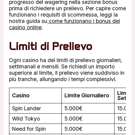
progresso del wagering nella sezione bonus
prima di richiedere un prelievo. Per capire come
funzionano i requisiti di scommessa, leggi la
nostra guida su
come funzionano i bonus dei
casino online
.
Limiti di Prelievo
Ogni casino ha dei limiti di prelievo giornalieri,
settimanali e mensili. Se richiedi un importo
superiore al limite, il prelievo viene suddiviso in
più tranche, allungando i tempi complessivi.
Limite
Casino
Limite Giornaliero
Settim
Spin Lander
5.000€
15.000
Wild Tokyo
5.000€
15.000
Need for Spin
5.000€
15.000