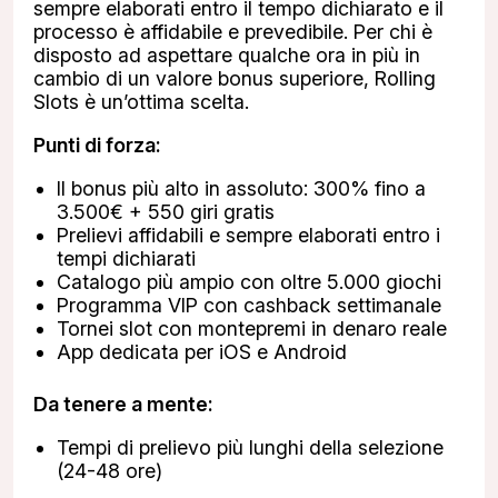
sempre elaborati entro il tempo dichiarato e il
processo è affidabile e prevedibile. Per chi è
disposto ad aspettare qualche ora in più in
cambio di un valore bonus superiore, Rolling
Slots è un’ottima scelta.
Punti di forza:
Il bonus più alto in assoluto: 300% fino a
3.500€ + 550 giri gratis
Prelievi affidabili e sempre elaborati entro i
tempi dichiarati
Catalogo più ampio con oltre 5.000 giochi
Programma VIP con cashback settimanale
Tornei slot con montepremi in denaro reale
App dedicata per iOS e Android
Da tenere a mente:
Tempi di prelievo più lunghi della selezione
(24-48 ore)