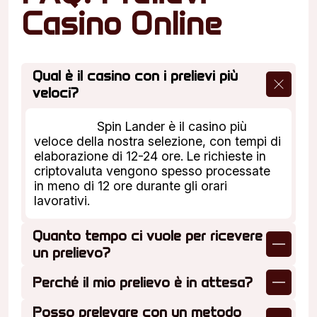
Casino Online
Qual è il casino con i prelievi più
veloci?
Spin Lander è il casino più
veloce della nostra selezione, con tempi di
elaborazione di 12-24 ore. Le richieste in
criptovaluta vengono spesso processate
in meno di 12 ore durante gli orari
lavorativi.
Quanto tempo ci vuole per ricevere
un prelievo?
Perché il mio prelievo è in attesa?
Posso prelevare con un metodo