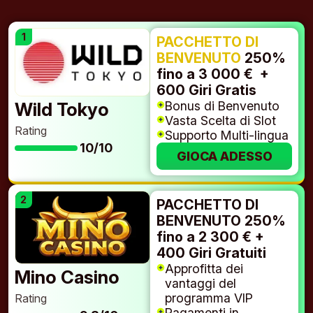
PACCHETTO DI
BENVENUTO
250%
fino a 3 000 € +
600 Giri Gratis
Bonus di Benvenuto
Wild Tokyo
Vasta Scelta di Slot
Rating
Supporto Multi-lingua
10/10
GIOCA ADESSO
PACCHETTO DI
BENVENUTO 250%
fino a 2 300 € +
400 Giri Gratuiti
Approfitta dei
Mino Casino
vantaggi del
programma VIP
Rating
Pagamenti in