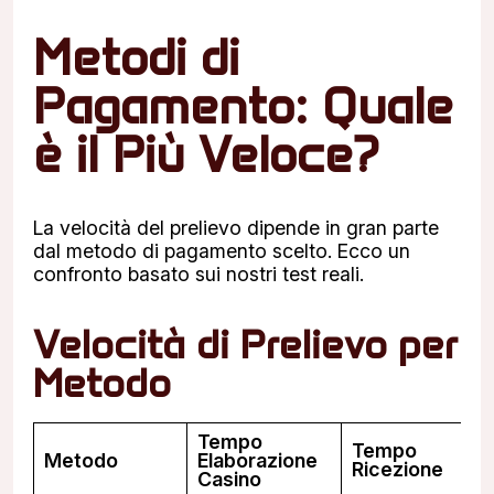
Metodi di
Pagamento: Quale
è il Più Veloce?
La velocità del prelievo dipende in gran parte
dal metodo di pagamento scelto. Ecco un
confronto basato sui nostri test reali.
Velocità di Prelievo per
Metodo
Tempo
Tempo
Metodo
Elaborazione
Ricezione
Casino