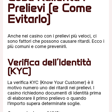
Prelievi (e Come
Evitarlo)
Anche nei casino con i prelievi più veloci, ci
sono fattori che possono causare ritardi. Ecco i
più comuni e come prevenirli.
Verifica dell’Identità
(KYC)
La verifica KYC (Know Your Customer) è il
motivo numero uno dei ritardi nei prelievi. I
casino richiedono documenti di identità prima
di elaborare il primo prelievo o quando
l’importo supera determinate soglie.